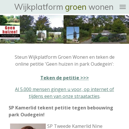
Wijkplatform
groen
wonen
Ga
direct
naar
de
hoofdinhoud
Steun Wijkplatform Groen Wonen en teken de
online petitie 'Geen huizen in park Oudegein':
Teken de petitie >>>
Al 5.000 mensen gingen u voor, op internet of
tijdens een van onze straatacties
.
SP Kamerlid tekent petitie tegen bebouwing
park Oudegein!
SP T
weede Kamerlid Nine