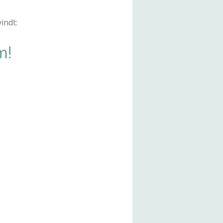
indt:
m!