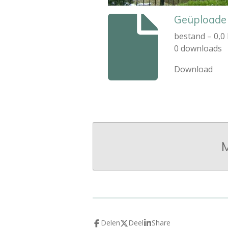
Geüploade f
bestand – 0,0
0 downloads
Download
M
Delen
Deel
Share