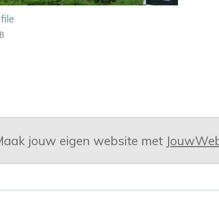
ile
 B
aak jouw eigen website met
JouwWe